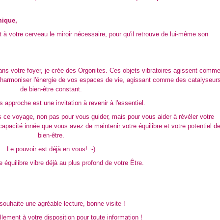
mique,
nt à votre cerveau le miroir nécessaire, pour qu'il retrouve de lui-même son
ans votre foyer, je crée des Orgonites. Ces objets vibratoires agissent comm
et harmoniser l'énergie de vos espaces de vie, agissant comme des catalyseur
de bien-être constant.
approche est une invitation à revenir à l'essentiel.
ce voyage, non pas pour vous guider, mais pour vous aider à révéler votre
 capacité innée que vous avez de maintenir votre équilibre et votre potentiel d
bien-être.
Le pouvoir est déjà en vous! :-)
e équilibre vibre déjà au plus profond de votre Être.
souhaite une agréable lecture, bonne visite !
llement à votre disposition pour toute information !