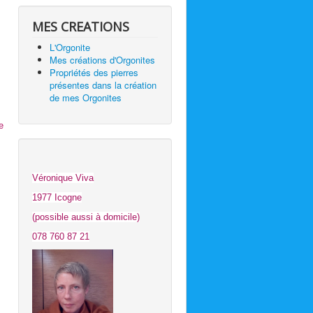
MES CREATIONS
L'Orgonite
Mes créations d'Orgonites
Propriétés des pierres
présentes dans la création
de mes Orgonites
e
Véronique Viva
1977 Icogne
(possible aussi à domicile)
078 760 87 21