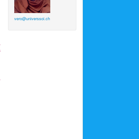
vero@universsoi.ch
e
s
e