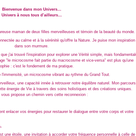
Bienvenue dans mon Univers…
Univers à nous tous d’ailleurs…
ureuse maman de deux filles merveilleuses et témoin de la beauté du monde.
nnectée au calme et à la sérénité qu'offre la Nature. Je puise mon inspiration
dans son murmure.
 que j'ai trouvé l'inspiration pour explorer une Vérité simple, mais fondamental
dage "le microcosme fait partie du macrocosme et vice-versa" est plus qu'une
sophie : c'est le fondement de ma pratique.
l'immensité, un microcosme vibrant au rythme du Grand Tout.
eilleux, une capacité innée à retrouver notre équilibre naturel. Mon parcours
te énergie de Vie à travers des soins holistiques et des créations uniques.
je vous propose un chemin vers cette reconnexion :
ient enlacer vos énergies pour restaurer le dialogue entre votre corps et votre
,
t une étoile, une invitation à accorder votre fréquence personnelle à celle de